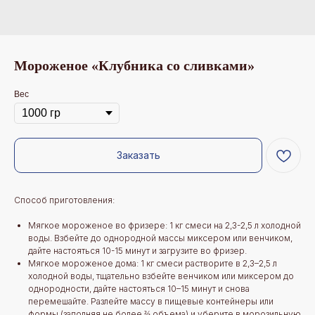
Мороженое «Клубника со сливками»
Вес
Заказать
Способ приготовления:
Мягкое мороженое во фризере: 1 кг смеси на 2,3-2,5 л холодной
воды. Взбейте до однородной массы миксером или венчиком,
дайте настояться 10-15 минут и загрузите во фризер.
Мягкое мороженое дома: 1 кг смеси растворите в 2,3–2,5 л
холодной воды, тщательно взбейте венчиком или миксером до
однородности, дайте настояться 10–15 минут и снова
перемешайте. Разлейте массу в пищевые контейнеры или
формы (заполняя не более ⅔ объема) и уберите в морозильную